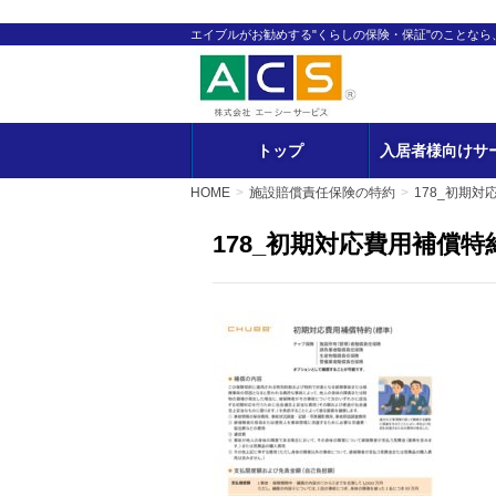
エイブルがお勧めする"くらしの保険・保証"のことな
トップ
入居者様向けサ
HOME
施設賠償責任保険の特約
178_初期対
178_初期対応費用補償特約