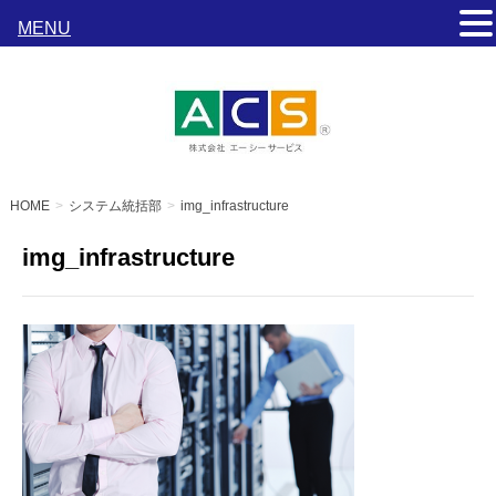
MENU
s
HOME
システム統括部
img_infrastructure
img_infrastructure