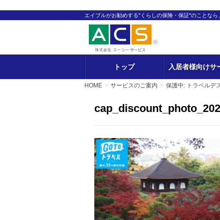
エイブルがお勧めする"くらしの保険・保証"のことな
トップ
入居者様向けサ
HOME
サービスのご案内
保護中: トラベルデ
cap_discount_photo_20