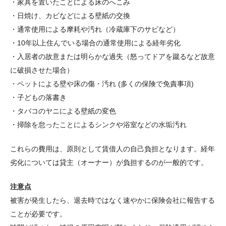
・家具を置いたことによる床のへこみ
・日焼け、カビなどによる壁紙の交換
・通常使用による摩耗や汚れ（冷蔵庫下のサビなど）
・10年以上住んでいる場合の通常使用による経年劣化
・入居者の故意または明らかな過失（怒ってドアを蹴るなど故意
に破損させた場合）
・ペットによる壁や床の傷・汚れ (多くの保険で免責事項)
・子どもの落書き
・タバコのヤニによる壁紙の変色
・掃除を怠ったことによるシンクや浴室などの水垢汚れ
これらの費用は、原則として賃借人の自己負担となります。経年
劣化については貸主（オーナー）が負担するのが一般的です。
注意点
被害が発生したら、退去時ではなく速やかに保険会社に報告する
ことが必要です。